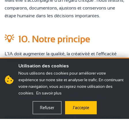
Mais elle s'accompagne d'un regard critique : nous testons,
comparons, documentons, ajustons et conservons une
étape humaine dans les décisions importantes.
💡
10. Notre principe
L'IA doit augmenter la qualité, la créativité et l'efficacité
d'un projet.
Utilisation des cookies
Nous utilisons des cookies pour améliorer votre
Elle ne doit jamais diminuer la confiance, la responsabilité,
expérience sur notre site et analyser le trafic. En continuant
la confidentialité ou la clarté du message.
votre navigation, vous acceptez notre utilisation des
cookies.
En savoir plus
Chez INOVATIO, nous utilisons l'IA comme un levier
créatif et technique, pas comme un raccourci aveugle.
Refuser
J'accepte
Notre objectif : créer mieux, explorer plus loin,
travailler plus intelligemment — tout en