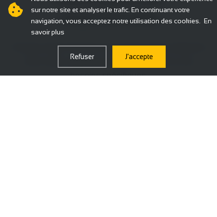
sur notre site et analyser le trafic. En continuant votre
rédactionnelle
navigation, vous acceptez notre utilisation des cookies.
En
savoir plus
Chaque projet d'écriture est unique. Nous adaptons
Refuser
J'accepte
notre style, notre ton et notre approche à vos
besoins spécifiques.
🎯
Adaptation Stylistique
Maîtrise de tous les registres : du style soutenu
académique au ton décontracté des réseaux